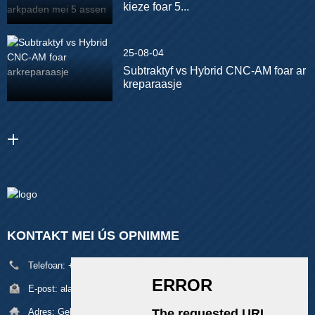
kieze foar 5...
25-08-04
Subtraktyf vs Hybrid CNC-AM foar ar
kreparaasje
KONTAKT MEI ÚS OPNIMME
Telefoan:
+86 18929329313
E-post:
alan@pftworld.com
Adres:
Gebou 49, Yndustryterrein Fumin, Pinghu-doarp, Longgang-