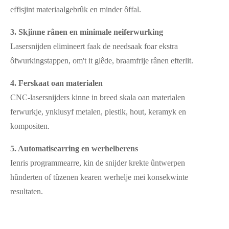
effisjint materiaalgebrûk en minder ôffal.
3. Skjinne rânen en minimale neiferwurking
Lasersnijden elimineert faak de needsaak foar ekstra
ôfwurkingstappen, om't it glêde, braamfrije rânen efterlit.
4. Ferskaat oan materialen
CNC-lasersnijders kinne in breed skala oan materialen
ferwurkje, ynklusyf metalen, plestik, hout, keramyk en
kompositen.
5. Automatisearring en werhelberens
Ienris programmearre, kin de snijder krekte ûntwerpen
hûnderten of tûzenen kearen werhelje mei konsekwinte
resultaten.