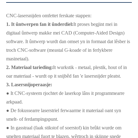
CNC-lasersnijden omfettet ferskate stappen:
1. It ûntwerpen fan it ûnderdiel:
It proses begjint mei in
digitaal ûntwerp makke mei CAD (Computer-Aided Design)
software. It ûntwerp wurdt dan omset yn in formaat dat lêsber is
troch CNC-software (meastal G-koade of in ferlykbere
masinetaal).
2. Materiaal tarieding:
It wurkstik - metaal, plestik, hout of in
oar materiaal - wurdt op it snijbêd fan 'e lasersnijder pleatst.
3. Lasersnijoperaasje:
● It CNC-systeem rjochtet de laserkop lâns it programmearre
arkpaad.
● De fokussearre laserstriel ferwaarme it materiaal oant syn
smelt- of ferdampingspunt.
● In gasstraal (faak stikstof of soerstof) kin brûkt wurde om
smelten materiaal fuort te blazen, wêrtroch in skjinne snede