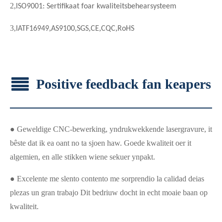
2
,
ISO9001: Sertifikaat foar kwaliteitsbehearsysteem
3
,
,
,
,
,
,
IATF16949
AS9100
SGS
CE
CQC
RoHS
Positive feedback fan keapers
● Geweldige CNC-bewerking, yndrukwekkende lasergravure, it
bêste dat ik ea oant no ta sjoen haw. Goede kwaliteit oer it
algemien, en alle stikken wiene sekuer ynpakt.
● Excelente me slento contento me sorprendio la calidad deias
plezas un gran trabajo Dit bedriuw docht in echt moaie baan op
kwaliteit.