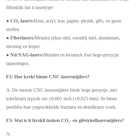
ôfhinklik fan it lasertype:
● CO₂-lasers:
Hout, acryl, lear, papier, plestik, glês, en guon
stoffen.
● Fiberlasers:
Metalen lykas stiel, roestfrij stiel, aluminium,
messing en koper.
● Nd:YAG-lasers:
Metalen en keramyk foar hege-presyzje
tapassingen.
F2: Hoe krekt binne CNC-lasersnijders?
A: De measte CNC-lasersnijders biede hege presyzje, mei
tolerânsjes typysk om ±0,001 inch (±0,025 mm). Se binne
poerbêst foar yngewikkelde foarmen en detaillearre wurk.
F3: Wat is it ferskil tusken CO₂- en glêstriedlasersnijders?
A: