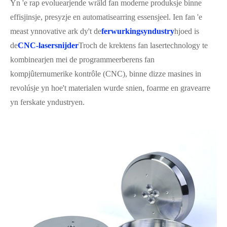
Yn 'e rap evoluearjende wrâld fan moderne produksje binne
effisjinsje, presyzje en automatisearring essensjeel. Ien fan 'e
meast ynnovative ark dy't de
ferwurkingsyndustry
hjoed is
de
CNC-lasersnijder
Troch de krektens fan lasertechnology te
kombinearjen mei de programmeerberens fan
kompjûternumerike kontrôle (CNC), binne dizze masines in
revolúsje yn hoe't materialen wurde snien, foarme en gravearre
yn ferskate yndustryen.