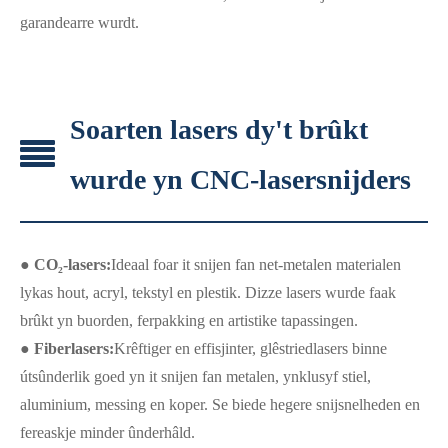
garandearre wurdt.
Soarten lasers dy't brûkt
wurde yn CNC-lasersnijders
● CO₂-lasers:
Ideaal foar it snijen fan net-metalen materialen
lykas hout, acryl, tekstyl en plestik. Dizze lasers wurde faak
brûkt yn buorden, ferpakking en artistike tapassingen.
● Fiberlasers:
Krêftiger en effisjinter, glêstriedlasers binne
útsûnderlik goed yn it snijen fan metalen, ynklusyf stiel,
aluminium, messing en koper. Se biede hegere snijsnelheden en
fereaskje minder ûnderhâld.