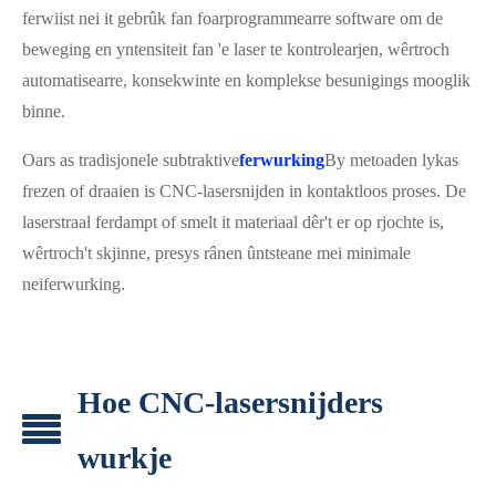
ferwiist nei it gebrûk fan foarprogrammearre software om de
beweging en yntensiteit fan 'e laser te kontrolearjen, wêrtroch
automatisearre, konsekwinte en komplekse besunigings mooglik
binne.
Oars as tradisjonele subtraktive
ferwurking
By metoaden lykas
frezen of draaien is CNC-lasersnijden in kontaktloos proses. De
laserstraal ferdampt of smelt it materiaal dêr't er op rjochte is,
wêrtroch't skjinne, presys rânen ûntsteane mei minimale
neiferwurking.
Hoe CNC-lasersnijders
wurkje