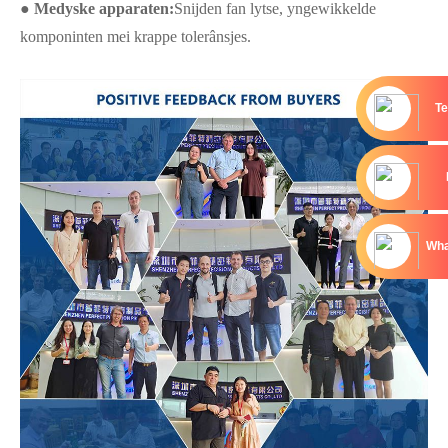
● Medyske apparaten:
Snijden fan lytse, yngewikkelde
komponinten mei krappe tolerânsjes.
Te
Wha