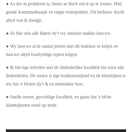
● As der in probleem is, binne se fluch om it op te lossen. Hiel
goede kommunikaasje en rappe reaksjetiden. Dit bedriuw docht
altyd wat ik freegje.
● Se fine sels alle flaters dy't wy miskien makke hawwe.
● Wy hawwe al in oantal jierren mei dit bedriuw te krijen en
hawwe altyd foarbyldige tsjinst krigen.
● Ik bin tige tefreden mei de útsûnderlike kwaliteit fan myn nije
ûnderdielen. De motor is tige konkurrearjend en de klanttsjinst is
ien fan 'e bêsten dy't ik ea meimakke haw.
● Snelle omset, geweldige kwaliteit, en guon fan 'e bêste
klanttsjinsten oeral op ierde.