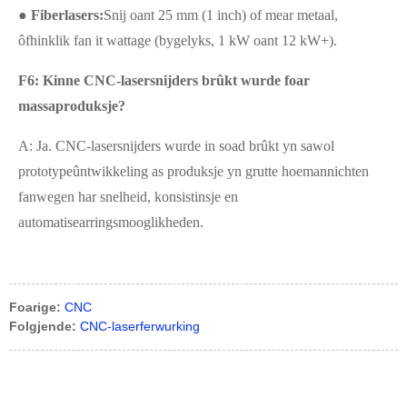
● Fiberlasers:
Snij oant 25 mm (1 inch) of mear metaal,
ôfhinklik fan it wattage (bygelyks, 1 kW oant 12 kW+).
F6: Kinne CNC-lasersnijders brûkt wurde foar
massaproduksje?
A: Ja. CNC-lasersnijders wurde in soad brûkt yn sawol
prototypeûntwikkeling as produksje yn grutte hoemannichten
fanwegen har snelheid, konsistinsje en
automatisearringsmooglikheden.
Foarige:
CNC
Folgjende:
CNC-laserferwurking