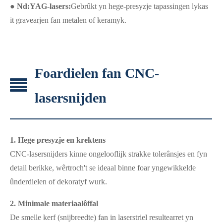
● Nd:YAG-lasers:
Gebrûkt yn hege-presyzje tapassingen lykas
it gravearjen fan metalen of keramyk.
Foardielen fan CNC-
lasersnijden
1. Hege presyzje en krektens
CNC-lasersnijders kinne ongelooflijk strakke tolerânsjes en fyn
detail berikke, wêrtroch't se ideaal binne foar yngewikkelde
ûnderdielen of dekoratyf wurk.
2. Minimale materiaalôffal
De smelle kerf (snijbreedte) fan in laserstriel resultearret yn