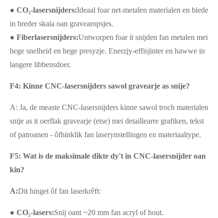
● CO₂-lasersnijders:
Ideaal foar net-metalen materialen en biede
in breder skala oan gravearopsjes.
● Fiberlasersnijders:
Untworpen foar it snijden fan metalen mei
hege snelheid en hege presyzje. Enerzjy-effisjinter en hawwe in
langere libbensdoer.
F4: Kinne CNC-lasersnijders sawol gravearje as snije?
A: Ja, de measte CNC-lasersnijders kinne sawol troch materialen
snije as it oerflak gravearje (etse) mei detaillearre grafiken, tekst
of patroanen - ôfhinklik fan laserynstellingen en materiaaltype.
F5: Wat is de maksimale dikte dy't in CNC-lasersnijder oan
kin?
A:
Dit hinget ôf fan laserkrêft:
● CO₂-lasers:
Snij oant ~20 mm fan acryl of hout.